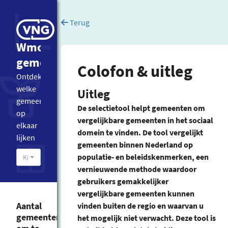
Terug
Wmo
gemeentevergelijker
Colofon & uitleg
Ontdek
welke
Uitleg
gemeenten
De selectietool helpt gemeenten om
op
vergelijkbare gemeenten in het sociaal
elkaar
domein te vinden. De tool vergelijkt
lijken
gemeenten binnen Nederland op
populatie- en beleidskenmerken, een
Kies een gemeente
vernieuwende methode waardoor
gebruikers gemakkelijker
vergelijkbare gemeenten kunnen
Aantal
vinden buiten de regio en waarvan u
gemeenten
het mogelijk niet verwacht. Deze tool is